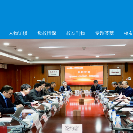
人物访谈
母校情深
校友刊物
专题荟萃
校