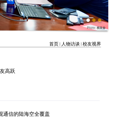
Photo:
校友会
首页
人物访谈
校友视界
友高跃
力实现通信的陆海空全覆盖