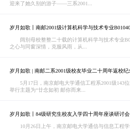
迎来了她久别的游子——三系2001...
岁月如歌丨南邮2001级计算机科学与技术专业B0104
阔别母校整整二十载的计算机科学与技术专业B01
之心与同窗深情，克服风雨，从...
岁月如歌 | 南邮二系2001级校友毕业二十周年返校
5月17日，南京邮电大学通信工程系2001级143
举行主题为“廿念如初 邮你而来...
岁月如歌丨84级研究生校友入学四十周年座谈研讨
10月26日上午，南京邮电大学通信与信息工程学