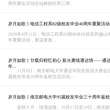
周年聚会活动在仙林校区和三牌...
岁月如歌丨电信工程系82级校友毕业40周年重聚活
2026年4月11日，电信工程系82级80余位校友跨越
年重聚活动，重温青葱...
岁月如歌丨廿载归程忆初心 薪火赓续通达情——通达学
年...
11月8日，南京邮电大学通达学院在双创大楼会议室
届校友毕业20周年返校交流活动...
岁月如歌丨南京邮电大学95届校友毕业三十周年返
金秋十月，情满金陵。10月17日至19日，南京邮电