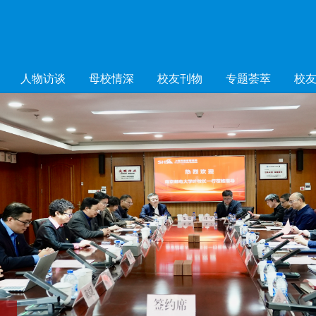
人物访谈
母校情深
校友刊物
专题荟萃
校