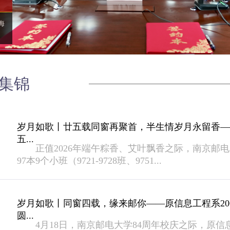
海
集锦
岁月如歌丨廿五载同窗再聚首，半生情岁月永留香—
五...
正值2026年端午粽香、艾叶飘香之际，南京邮电
97本9个小班（9721-9728班、9751...
岁月如歌丨同窗四载，缘来邮你——原信息工程系20
圆...
4月18日，南京邮电大学84周年校庆之际，原信息