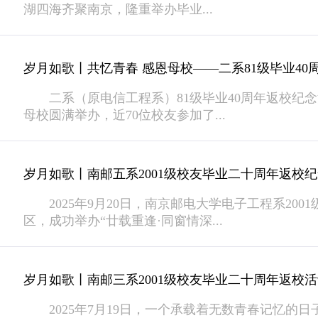
湖四海齐聚南京，隆重举办毕业...
岁月如歌丨共忆青春 感恩母校——二系81级毕业40
二系（原电信工程系）81级毕业40周年返校纪念活动
母校圆满举办，近70位校友参加了...
岁月如歌丨南邮五系2001级校友毕业二十周年返校
2025年9月20日，南京邮电大学电子工程系2001
区，成功举办“廿载重逢·同窗情深...
岁月如歌丨南邮三系2001级校友毕业二十周年返校
2025年7月19日，一个承载着无数青春记忆的日