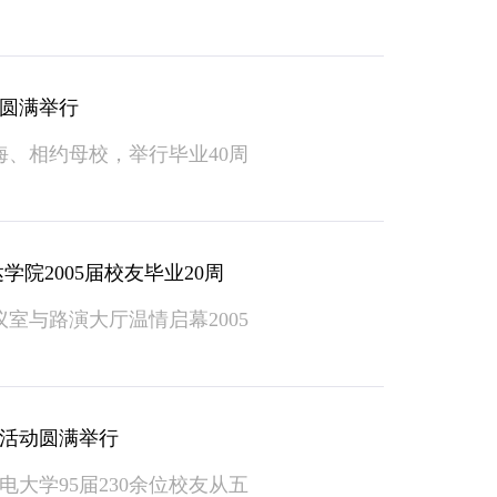
动圆满举行
山海、相约母校，举行毕业40周
院2005届校友毕业20周
与路演大厅温情启幕2005
校活动圆满举行
大学95届230余位校友从五