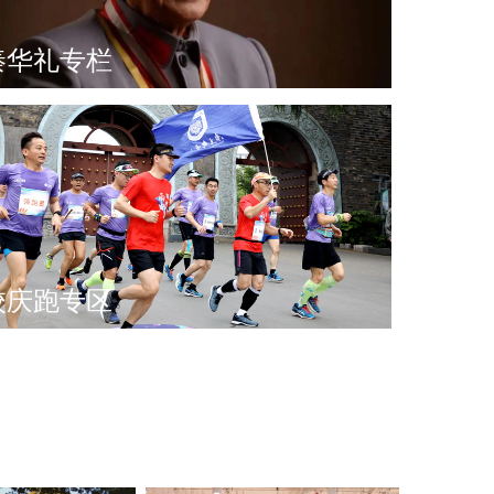
秦华礼专栏
校庆跑专区