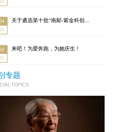
23
关于遴选第十批“南邮-紫金科创...
04
23
来吧！为爱奔跑，为她庆生！
30
23
别专题
CIAL TOPICS