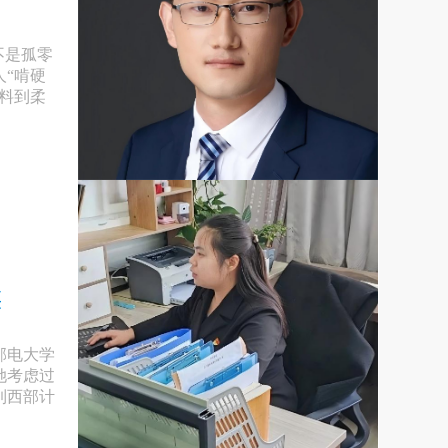
不是孤零
“啃硬
料到柔
梅
邮电大学
她考虑过
到西部计