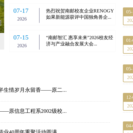
07-17
热烈祝贺南邮校友企业RENOGY
05-
如果新能源获评中国独角兽企...
2026
20
07-15
“南邮智汇 惠享未来”2026校友经
01-
济与产业融合发展大会...
2026
20
05-
20
生情岁月永留香——原二...
12-
20
原信息工程系2002级校...
04-
业40周年重聚活动圆满...