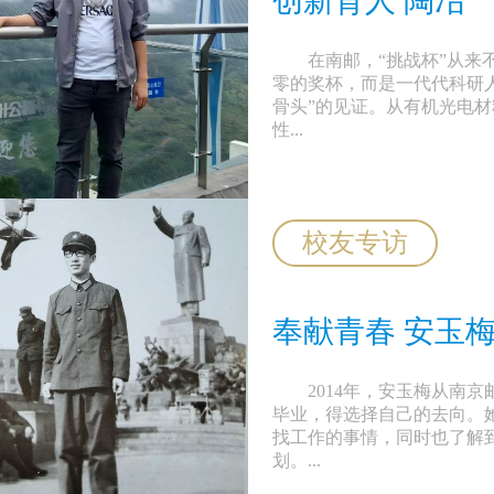
创新育人 陶冶
在南邮，“挑战杯”从来
零的奖杯，而是一代代科研人
骨头”的见证。从有机光电材
性...
校友专访
奉献青春 安玉
2014年，安玉梅从南京
毕业，得选择自己的去向。
找工作的事情，同时也了解
划。...