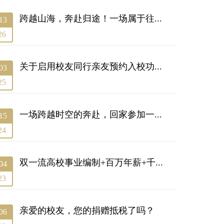
跨越山海，奔赴归途！一场属于往...
13
26
关于启用校友同行亲友预约入校功...
03
25
一场跨越时空的奔赴，回家参加一...
15
24
双一流高校事业编制+百万年薪+千...
04
23
亲爱的校友，您的捐赠抵税了吗？
06