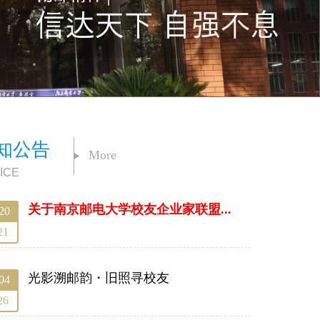
知公告
More
ICE
关于南京邮电大学校友企业家联盟...
20
21
光影溯邮韵・旧照寻校友
04
26