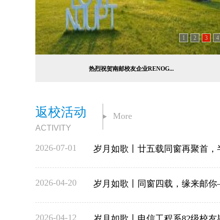
1
2
3
4
热烈祝贺南邮校友企业RENOG...
返校活动
More
ACTIVITY
2026-07-01
岁月如歌丨廿五载同窗再聚首，半
2026-04-20
岁月如歌丨同窗四载，缘来邮你——
2026-04-12
岁月如歌丨电信工程系82级校友毕