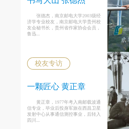
书写大山 张德杰
张德杰，南京邮电大学2003级经
济学专业校友，南京邮电大学贵州校
友会秘书长，贵州省作家协会会员，
鲁迅...
校友专访
一颗匠心 黄正章
黄正章，1977年考入南邮载波通
信专业，毕业后投身军旅在西昌卫星
发射中心从事通信测控事业，后转入
四川...